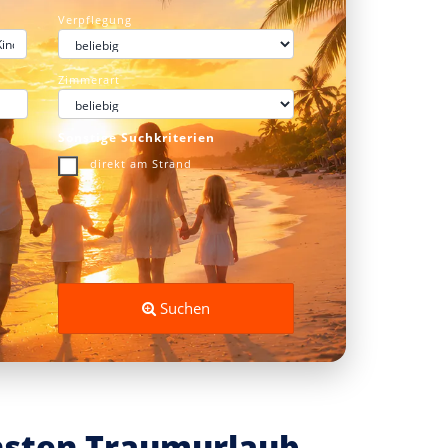
Verpflegung
Zimmerart
Sonstige Suchkriterien
direkt am Strand
Suchen
chsten Traumurlaub