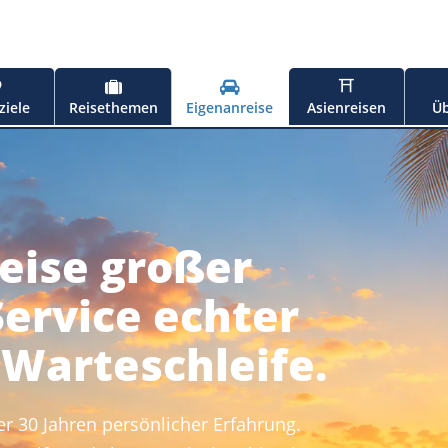
⛩
ziele
Reisethemen
Eigenanreise
Asienreisen
Üb
eise großer
Service echter
 Warteschleife.
r 30 Jahren persönlicher Erfahrung.