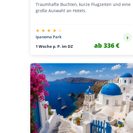
Traumhafte Buchten, kurze Flugzeiten und eine
große Auswahl an Hotels.
★ ★ ★ ★ ☆
›
Ipanema Park
ab 336 €
1 Woche p. P. im DZ