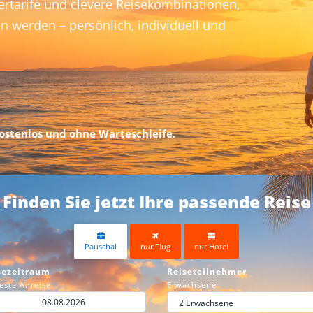
ertarife und clevere Reisekombinationen,
en werden – persönlich, individuell und
kostenlos und ohne Warteschleife.
Finden Sie jetzt Ihre passende Reise
Pauschal
nur Flug
nur Hotel
sezeitraum
Reiseteilnehmer
este Anreise
Erwachsene