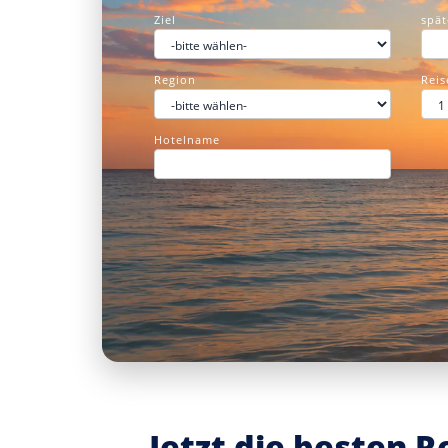
Ziel
spät
Region
Reis
Hotelname
Jetzt die besten 