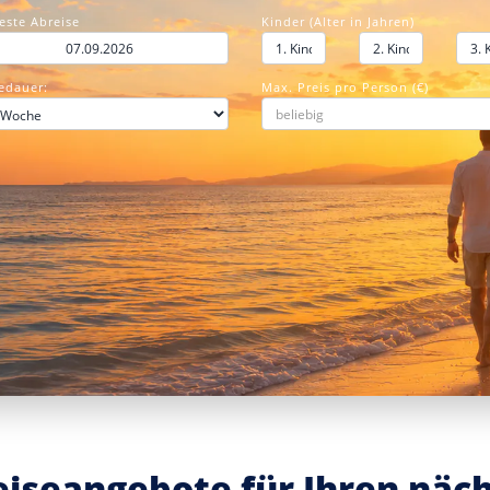
este Abreise
Kinder (Alter in Jahren)
edauer:
Max. Preis pro Person (€)
Reiseangebote für Ihren nä